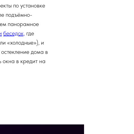
оекты по установке
ле подъёмно-
аем панорамное
и
беседок,
где
ли «холодные»), и
 остекление дома в
ь окна в кредит на