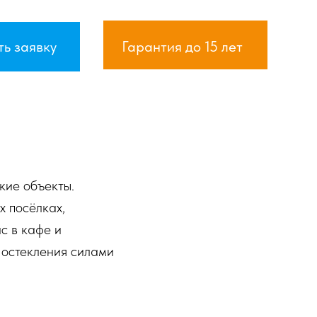
ь заявку
Гарантия до 15 лет
кие объекты.
х посёлках,
ас в кафе и
 остекления силами