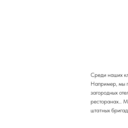
КОНА
Среди наших кл
Например, мы п
загородных отел
ресторанах… Мы
штатных бригад