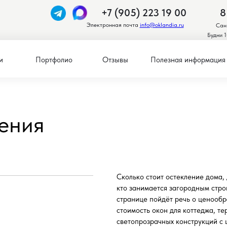
+7 (905) 223 19 00
8
Электронная почта
info@oklandia.ru
Сан
Будни 1
Стоимость остекления
и
Портфолио
Отзывы
Полезная информация
ления
Сколько стоит остекление дома, 
кто занимается загородным стро
странице пойдёт речь о ценообр
стоимость окон для коттеджа, т
светопрозрачных конструкций с