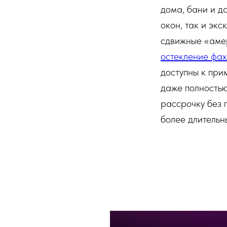
дома, бани и д
окон, так и эк
сдвижные «аме
остекление фах
доступны к при
даже полность
рассрочку без 
более длительн