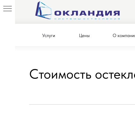
Главная
→
Услуги
→
Загородное остекление
→
Услуги
Цены
О компани
КОЕ
Стоимость остек
ы