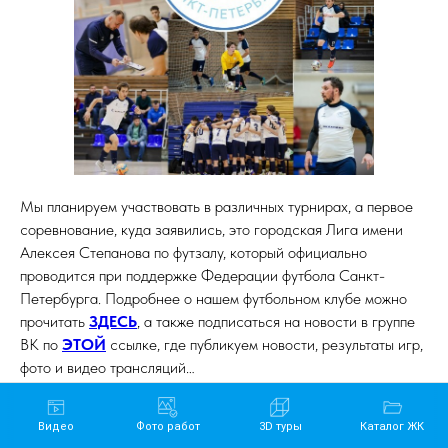
Мы планируем участвовать в различных турнирах, а первое
соревнование, куда заявились, это городская Лига имени
Алексея Степанова по футзалу, который официально
проводится при поддержке Федерации футбола Санкт-
Петербурга. Подробнее о нашем футбольном клубе можно
прочитать
ЗДЕСЬ
, а также подписаться на новости в группе
ВК по
ЭТОЙ
ссылке, где публикуем новости, результаты игр,
фото и видео трансляций…
Видео
Фото работ
3D туры
Каталог ЖК
Начало 2025 года ознаменовалось получением нами