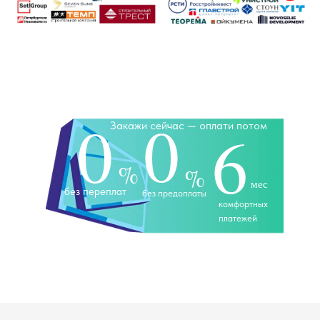
0
0
Закажи сейчас — оплати потом
6
%
%
мес
без переплат
без предоплаты
комфортных
платежей