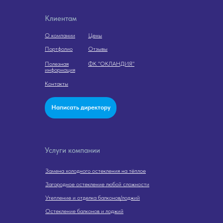
Клиентам
О компании
Цены
Портфолио
Отзывы
Полезная
ФК "ОКЛАНДИЯ"
информация
Контакты
Написать директору
Услуги компании
Замена холодного остекления на тёплое
Загородное остекление любой сложности
Утепление и отделка балконов/лоджий
Остекление балконов и лоджий