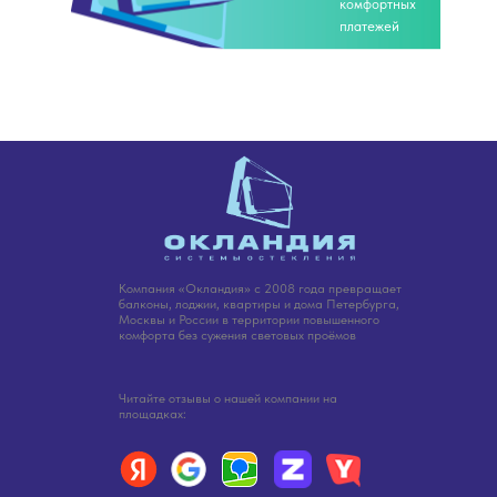
комфортных
платежей
Компания «Окландия» с 2008 года превращает
балконы, лоджии, квартиры и дома Петербурга,
Москвы и России в территории повышенного
комфорта без сужения световых проёмов
Читайте отзывы о нашей компании на
площадках: