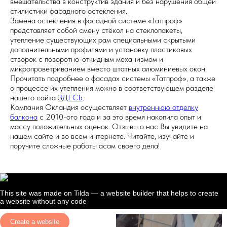
вмешательства в конструктив здания и без нарушения общей
стилистики фасадного остекления.
Замена остекления в фасадной системе «Татпроф»
представляет собой смену стёкол на стеклопакеты,
утепление существующих рам специальными скрытыми
дополнительными профилями и установку пластиковых
створок с поворотно-откидным механизмом и
микропроветриванием вместо штатных алюминиевых окон.
Прочитать подробнее о фасадах системы «Татпроф», а также
о процессе их утепления можно в соответствующем разделе
нашего сайта
ЗДЕСЬ
.
Компания Окландия осуществляет
внутреннюю отделку
балкона
с 2010-ого года и за это время накопила опыт и
массу положительных оценок. Отзывы о нас Вы увидите на
нашем сайте и во всем интернете. Читайте, изучайте и
поручите сложные работы асам своего дела!
This site was made on
Tilda — a website builder
that helps to create
a website without any code
Create a website