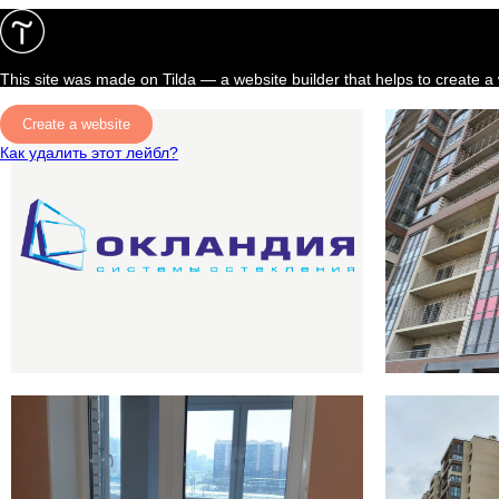
This site was made on
Tilda — a website builder
that helps to create a
Create a website
Как удалить этот лейбл?