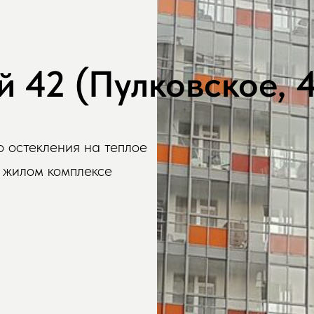
 42 (Пулковское, 
 остекления на теплое
 жилом комплексе