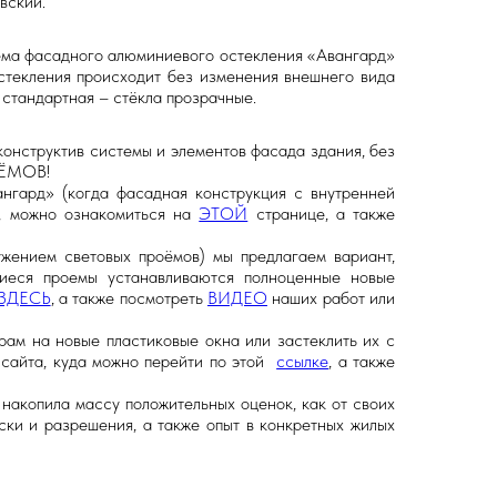
вский.
ема фасадного алюминиевого остекления «Авангард»
стекления происходит без изменения внешнего вида
стандартная – стёкла прозрачные.
онструктив системы и элементов фасада здания, без
ОЁМОВ!
нгард» (когда фасадная конструкция с внутренней
), можно ознакомиться на
ЭТОЙ
странице, а также
жением световых проёмов) мы предлагаем вариант,
шиеся проемы устанавливаются полноценные новые
ЗДЕСЬ
, а также посмотреть
ВИДЕО
наших работ или
ам на новые пластиковые окна или застеклить их с
 сайта, куда можно перейти по этой
ссылке
, а также
накопила массу положительных оценок, как от своих
ки и разрешения, а также опыт в конкретных жилых